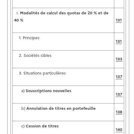
I.
Modalités de calcul des quotas de 20 % et de
40 %
131
1. Principes
131
2. Sociétés cibles
133
3. Situations particulières
137
a)
Souscriptions nouvelles
137
b)
Annulation de titres en portefeuille
138
c)
Cession de titres
140