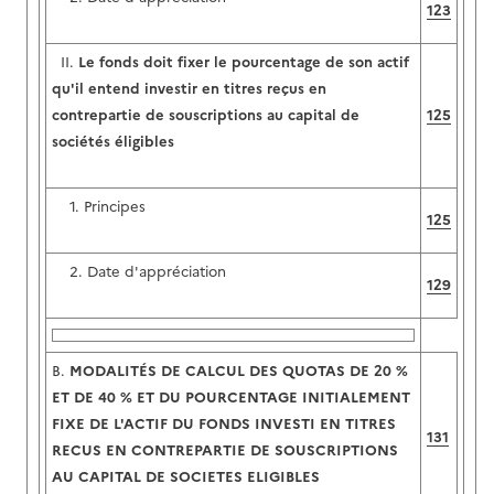
123
II.
Le fonds doit fixer le pourcentage de son actif
qu'il entend investir en titres reçus en
contrepartie de souscriptions au capital de
125
sociétés éligibles
1. Principes
125
2. Date d'appréciation
129
B.
MODALITÉS DE CALCUL DES QUOTAS DE 20 %
ET DE 40 % ET DU POURCENTAGE INITIALEMENT
FIXE DE L'ACTIF DU FONDS INVESTI EN TITRES
131
RECUS EN CONTREPARTIE DE SOUSCRIPTIONS
AU CAPITAL DE SOCIETES ELIGIBLES