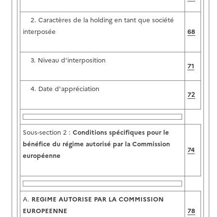
2. Caractères de la holding en tant que société
interposée
68
3. Niveau d'interposition
71
4. Date d'appréciation
72
Sous-section 2 :
Conditions spécifiques pour le
bénéfice du régime autorisé par la Commission
74
européenne
A.
REGIME AUTORISE PAR LA COMMISSION
EUROPEENNE
78