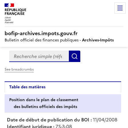
RÉPUBLIQUE
FRANÇAISE
bofip-archives.impots.gouv.fr
Bulletin officiel des finances publiques -
Archives-Impôts
Recherche simple (références, mots clés, partie du titre
Formulaire
Rechercher
de
recherche
See breadcrumbs
Table des matières
Position dans le plan de classement
des bulletins officiels des impôts
Date de début de publication du BOI :
11/04/2008
Identifiant juridique :
7S-3-08