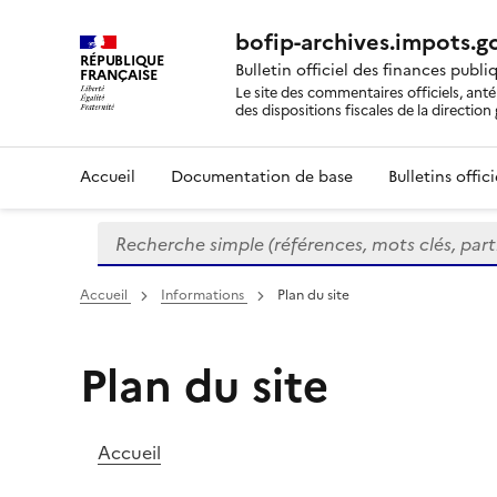
bofip-archives.impots.go
RÉPUBLIQUE
Bulletin officiel des finances publi
FRANÇAISE
Le site des commentaires officiels, ant
des dispositions fiscales de la directio
Accueil
Documentation de base
Bulletins offic
Recherche simple (références, mots clés, partie 
Formulaire
de
recherche
Accueil
Informations
Plan du site
Plan du site
Accueil