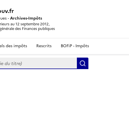
uv.fr
ques -
Archives-Impôts
érieurs au 12 septembre 2012,
n générale des Finances publiques
iels des impôts
Rescrits
BOFiP - Impôts
du titre)
Rechercher