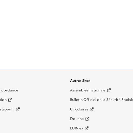
Autres Sites
oncordance
Assemblée nationale
tion
Bulletin Officiel de la Sécurité Social
s.gouv.fr
Circulaires
Douane
EUR-lex