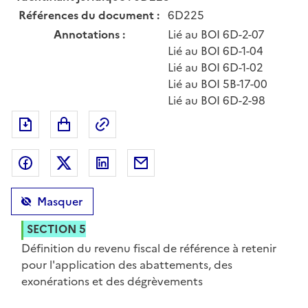
Références du document :
6D225
Annotations :
Lié au BOI 6D-2-07
Lié au BOI 6D-1-04
Lié au BOI 6D-1-02
Lié au BOI 5B-17-00
Lié au BOI 6D-2-98
Exporter le document au format pdf
Permalien : adresse web de ce doc
Partager sur Facebook
Partager sur Twitter
Partager sur LinkedIn
Partager par messagerie
Masquer
SECTION 5
Définition du revenu fiscal de référence à retenir
pour l'application des abattements, des
exonérations et des dégrèvements