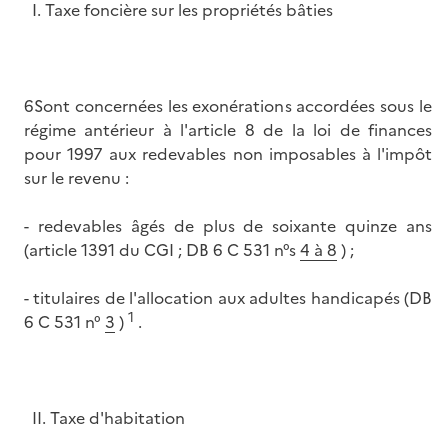
I. Taxe foncière sur les propriétés bâties
6Sont concernées les exonérations accordées sous le
régime antérieur à l'article 8 de la loi de finances
pour 1997 aux redevables non imposables à l'impôt
sur le revenu :
- redevables âgés de plus de soixante quinze ans
(article 1391 du CGI ; DB 6 C 531 n°s
4 à 8
) ;
- titulaires de l'allocation aux adultes handicapés (DB
1
6 C 531 n°
3
)
.
II. Taxe d'habitation