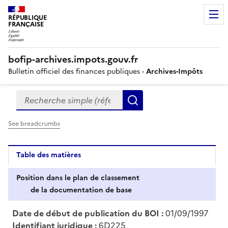
RÉPUBLIQUE
FRANÇAISE
bofip-archives.impots.gouv.fr
Bulletin officiel des finances publiques -
Archives-Impôts
Recherche simple (références, mots clés, partie du titre
Formulaire
Rechercher
de
recherche
See breadcrumbs
Table des matières
Position dans le plan de classement
de la documentation de base
Date de début de publication du BOI :
01/09/1997
Identifiant juridique :
6D225