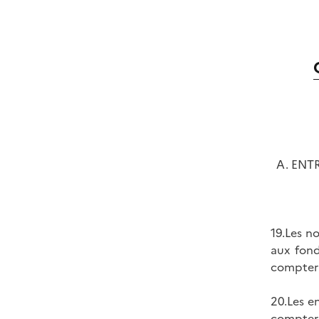
A. ENTR
19.Les no
aux fond
compter
20.Les e
compter 