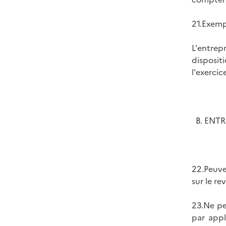
21.Exemp
L'entrep
disposit
l'exercic
B. ENTR
22.Peuve
sur le re
23.Ne pe
par appl