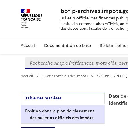
bofip-archives.impots.go
RÉPUBLIQUE
Bulletin officiel des finances publi
FRANÇAISE
Le site des commentaires officiels, ant
des dispositions fiscales de la directio
Accueil
Documentation de base
Bulletins offic
Recherche simple (références, mots clés, partie 
Formulaire
de
recherche
Accueil
Bulletins officiels des impôts
B.O.I. N° 112 du 13
Date de 
Table des matières
Identifia
Position dans le plan de classement
des bulletins officiels des impôts