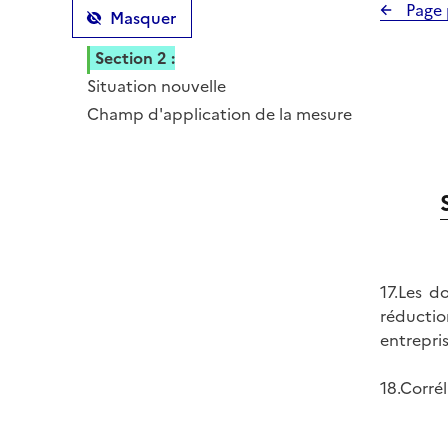
Page 
Masquer
Section 2 :
Situation nouvelle
Sous-section 1 :
Champ d'application de la mesure
17.Les d
réductio
entrepri
18.Corré