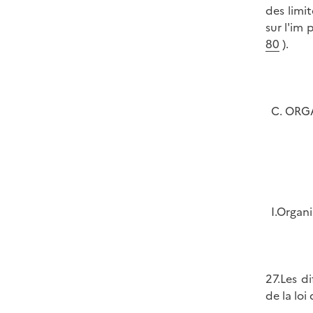
des limi
sur l'im 
80
).
C. ORGA
I.Organi
27.Les d
de la loi