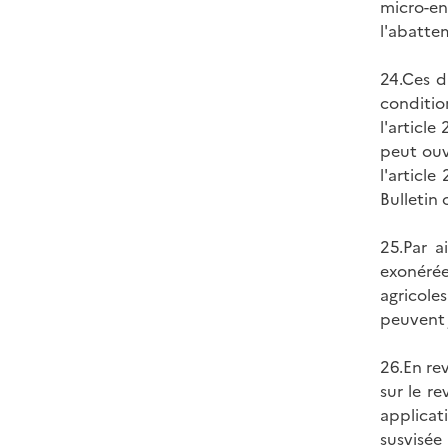
micro-en
l'abatte
24.Ces d
conditio
l'articl
peut ouvr
l'articl
Bulletin 
25.Par a
exonérée
agricole
peuvent 
26.En re
sur le r
applicat
susvisée