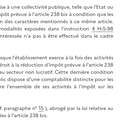
l
p
ise à une collectivité publique, telle que l'Etat ou
a
a
impôt prévue à l'article 238 bis à condition que les
p
g
 un des caractères mentionnés à ce même article.
a
e
 modalités exposées dans l'instruction
4 H-5-98
g
sintéressée n'a pas à être effectué dans le cadre
e
sque l'établissement exerce à la fois des activités
droit à la réduction d'impôt prévue à l'article 238
au secteur non lucratif. Cette dernière condition
ic dispose d'une comptabilité distincte pour les
tre l'ensemble de ses activités à l'impôt sur les
cf. paragraphe n°
15
), abrogé par la loi relative au
s à l'article 238 bis.