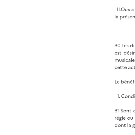
II.Ouver
la prése
30.Les d
est dési
musicale
cette act
Le bénéf
1. Condi
31.Sont 
régie ou 
dont la g