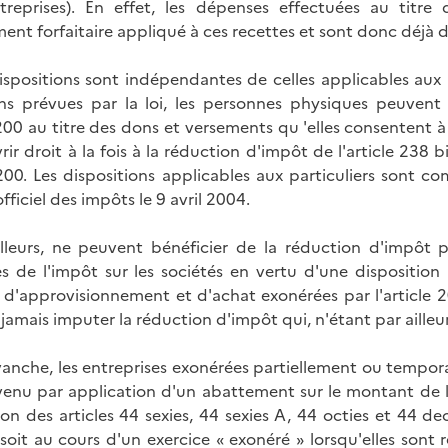
treprises). En effet, les dépenses effectuées au titr
ment forfaitaire appliqué à ces recettes et sont donc déjà 
ispositions sont indépendantes de celles applicables aux par
ns prévues par la loi, les personnes physiques peuvent
e 200 au titre des dons et versements qu 'elles consentent 
ir droit à la fois à la réduction d'impôt de l'article 238 b
e 200. Les dispositions applicables aux particuliers sont 
officiel des impôts le 9 avril 2004.
illeurs, ne peuvent bénéficier de la réduction d'impôt pr
s de l'impôt sur les sociétés en vertu d'une disposition 
s d'approvisionnement et d'achat exonérées par l'article 20
jamais imputer la réduction d'impôt qui, n'étant par ailleur
vanche, les entreprises exonérées partiellement ou tempora
evenu par application d'un abattement sur le montant de l
ion des articles 44 sexies, 44 sexies A, 44 octies et 44 d
 soit au cours d'un exercice « exonéré » lorsqu'elles son