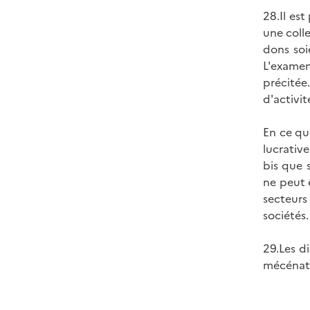
28.Il est
une colle
dons soi
L'examen
précitée
d'activit
En ce qui
lucrative
bis que 
ne peut 
secteurs
sociétés.
29.Les d
mécénat, 