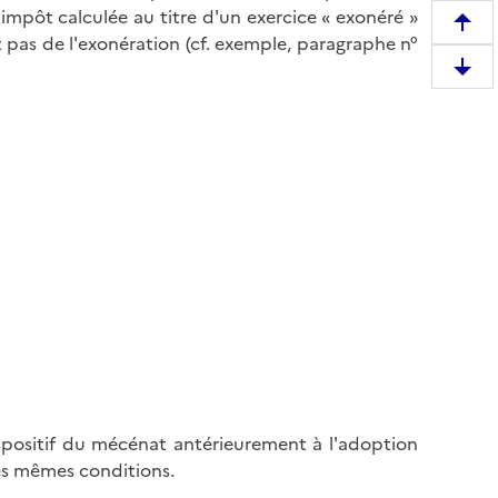
'impôt calculée au titre d'un exercice « exonéré »
R
it pas de l'exonération (cf. exemple, paragraphe n°
e
D
m
e
o
s
n
c
t
e
e
n
r
d
e
r
n
e
h
e
a
n
u
b
t
a
d
s
e
ispositif du mécénat antérieurement à l'adoption
d
l
es mêmes conditions.
e
a