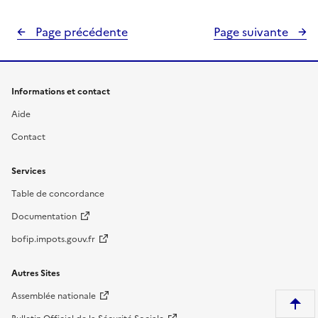
Page précédente
Page suivante
Informations et contact
Aide
Contact
Services
Table de concordance
Documentation
bofip.impots.gouv.fr
Autres Sites
Assemblée nationale
R