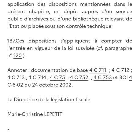
application des dispositions mentionnées dans le
présent chapitre, en dépôt auprès d'un service
public d'archives ou d'une bibliothèque relevant de
l'Etat ou placée sous son contrôle technique.
137.Ces dispositions s'appliquent à compter de
l'entrée en vigueur de la loi susvisée (cf. paragraphe
n°
120
).
Annoter : documentation de base
4 C 711
; 4 C 712 ;
4 C 713 ; 4 C 714 ;
4 C 75
;
4 C 752
;
4 C 753
et BOI
4
C-6-02
du 24 octobre 2002.
La Directrice de la législation fiscale
Marie-Christine LEPETIT
•