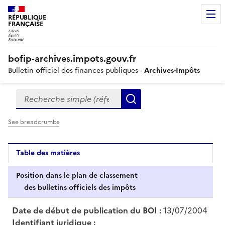
RÉPUBLIQUE
FRANÇAISE
bofip-archives.impots.gouv.fr
Bulletin officiel des finances publiques -
Archives-Impôts
Recherche simple (références, mots clés, partie du titre
Formulaire
Rechercher
de
recherche
See breadcrumbs
Table des matières
Position dans le plan de classement
des bulletins officiels des impôts
Date de début de publication du BOI :
13/07/2004
Identifiant juridique :