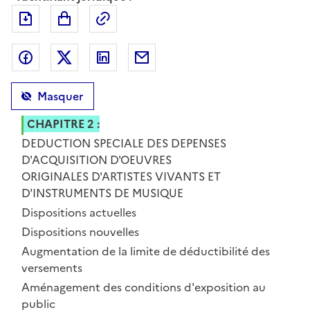
Exporter le document au format pdf
Permalien : adresse web de ce doc
Partager sur Facebook
Partager sur Twitter
Partager sur LinkedIn
Partager par messagerie
Masquer
CHAPITRE 2 :
DEDUCTION SPECIALE DES DEPENSES
D'ACQUISITION D'OEUVRES
ORIGINALES D'ARTISTES VIVANTS ET
D'INSTRUMENTS DE MUSIQUE
Section 1 :
Dispositions actuelles
Section 2 :
Dispositions nouvelles
Sous-section 1 :
Augmentation de la limite de déductibilité des
versements
Sous-section 2 :
Aménagement des conditions d'exposition au
public