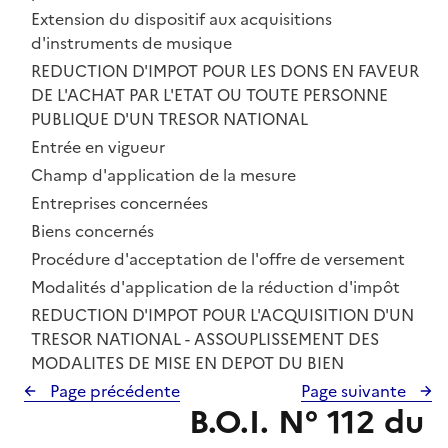
Sous-section 3 :
Extension du dispositif aux acquisitions
d'instruments de musique
CHAPITRE 3 :
REDUCTION D'IMPOT POUR LES DONS EN FAVEUR
DE L'ACHAT PAR L'ETAT OU TOUTE PERSONNE
PUBLIQUE D'UN TRESOR NATIONAL
Section 1 :
Entrée en vigueur
Section 2 :
Champ d'application de la mesure
Sous-section 1 :
Entreprises concernées
Sous-section 2 :
Biens concernés
Section 3 :
Procédure d'acceptation de l'offre de versement
Section 4 :
Modalités d'application de la réduction d'impôt
CHAPITRE 4 :
REDUCTION D'IMPOT POUR L'ACQUISITION D'UN
TRESOR NATIONAL - ASSOUPLISSEMENT DES
MODALITES DE MISE EN DEPOT DU BIEN
Page précédente
Page suivante
B.O.I. N° 112 du