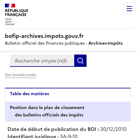
RÉPUBLIQUE
FRANÇAISE
bofip-archives.impots.gouv.fr
Bulletin officiel des finances publiques -
Archives-Impôts
Recherche simple (références, mots clés, partie du titre
Formulaire
Rechercher
de
recherche
See breadcrumbs
Table des matières
Position dans le plan de classement
des bulletins officiels des impôts
Date de début de publication du BOI :
30/12/2010
Identifiant juridique :
3A-9-10