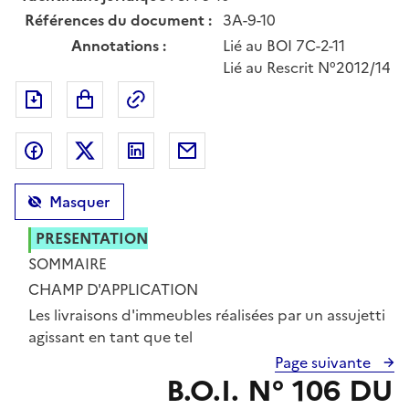
Références du document :
3A-9-10
Annotations :
Lié au BOI 7C-2-11
Lié au Rescrit N°2012/14
Exporter le document au format pdf
Permalien : adresse web de ce doc
Partager sur Facebook
Partager sur Twitter
Partager sur LinkedIn
Partager par messagerie
Masquer
PRESENTATION
SOMMAIRE
INTRODUCTION
CHAMP D'APPLICATION
CHAPITRE 1 :
Section 1 :
Les livraisons d'immeubles réalisées par un assujetti
agissant en tant que tel
Page suivante
B.O.I. N° 106 DU