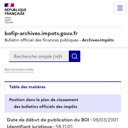
RÉPUBLIQUE
FRANÇAISE
bofip-archives.impots.gouv.fr
Bulletin officiel des finances publiques -
Archives-Impôts
Recherche simple (références, mots clés, partie du titre
Formulaire
Rechercher
de
recherche
See breadcrumbs
Table des matières
Position dans le plan de classement
des bulletins officiels des impôts
Date de début de publication du BOI :
06/03/2001
Identifiant juridique :
5B-11-01