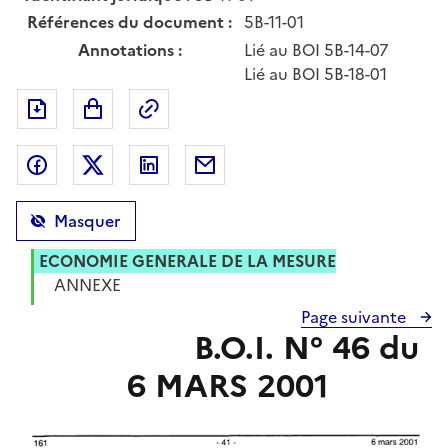
Références du document :
5B-11-01
Annotations :
Lié au BOI 5B-14-07
Lié au BOI 5B-18-01
Exporter le document au format pdf
Permalien : adresse web de ce doc
Partager sur Facebook
Partager sur Twitter
Partager sur LinkedIn
Partager par messagerie
Masquer
ECONOMIE GENERALE DE LA MESURE
ANNEXE
Page suivante
B.O.I. N° 46 du
6 MARS 2001