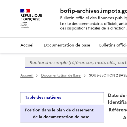
bofip-archives.impots.go
RÉPUBLIQUE
Bulletin officiel des finances publi
FRANÇAISE
Le site des commentaires officiels, ant
des dispositions fiscales de la directio
Accueil
Documentation de base
Bulletins offic
Recherche simple (références, mots clés, partie 
Formulaire
de
recherche
Accueil
Documentation de Base
SOUS-SECTION 2 BAS
Date de 
Table des matières
Identifia
Référen
Position dans le plan de classement
de la documentation de base
A