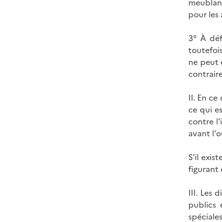
meublant
pour les 
3° À déf
toutefois
ne peut 
contraire
II. En ce
ce qui es
contre l
avant l'o
S'il exi
figurant 
III. Les 
publics 
spéciales