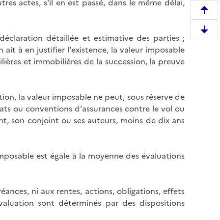
res actes, s'il en est passé, dans le même délai,
R
e
D
déclaration détaillée et estimative des parties ;
m
e
ait à en justifier l'existence, la valeur imposable
o
s
lières et immobilières de la succession, la preuve
n
c
t
e
e
n
ection, la valeur imposable ne peut, sous réserve de
r
d
ntrats ou conventions d'assurances contre le vol ou
e
r
nt, son conjoint ou ses auteurs, moins de dix ans
n
e
h
e
a
n
r imposable est égale à la moyenne des évaluations
u
b
t
a
d
s
réances, ni aux rentes, actions, obligations, effets
e
d
valuation sont déterminés par des dispositions
l
e
a