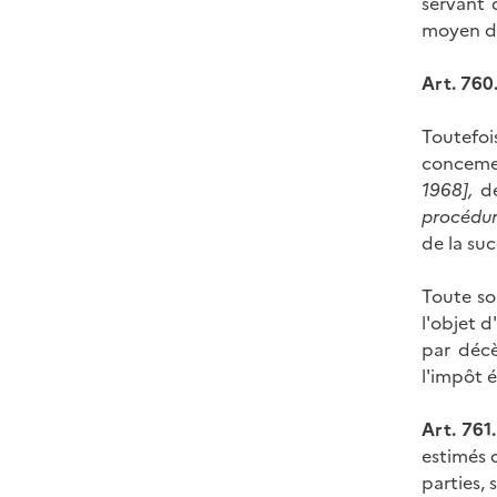
servant 
moyen de
Art. 760.
Toutefois
conceme 
1968],
de
procédur
de la suc
Toute so
l'objet d
par décè
l'impôt 
Art. 761. 
estimés d
parties, 