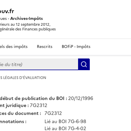
uv.fr
ques -
Archives-Impôts
érieurs au 12 septembre 2012,
n générale des Finances publiques
iels des impôts
Rescrits
BOFiP - Impôts
du titre)
Rechercher
ES LÉGALES D'ÉVALUATION
début de publication du BOI :
20/12/1996
nt juridique :
7G2312
ces du document :
7G2312
nnotations :
Lié au BOI 7G-6-98
Lié au BOI 7G-4-02