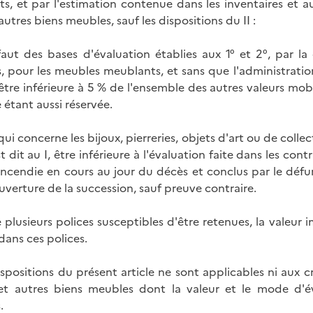
s, et par l'estimation contenue dans les inventaires et aut
autres biens meubles, sauf les dispositions du II :
aut des bases d'évaluation établies aux 1° et 2°, par la 
, pour les meubles meublants, et sans que l'administration 
être inférieure à 5 % de l'ensemble des autres valeurs mobi
 étant aussi réservée.
 qui concerne les bijoux, pierreries, objets d'art ou de coll
t dit au I, être inférieure à l'évaluation faite dans les co
'incendie en cours au jour du décès et conclus par le défu
uverture de la succession, sauf preuve contraire.
ste plusieurs polices susceptibles d'être retenues, la valeu
dans ces polices.
dispositions du présent article ne sont applicables ni aux c
et autres biens meubles dont la valeur et le mode d'é
.