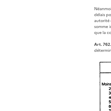
Néanmoin
délais po
autorité 
somme in
que la co
Art. 762.
détermin