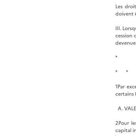
Les droi
doivent 
III. Lors
cession 
devenue 
*
* *
1Par exc
certains 
A. VALE
2Pour le
capital 