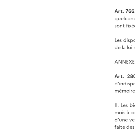
Art. 766.
quelconq
sont fix
Les disp
de la loi
ANNEXE 
Art. 280
d'indisp
mémoire 
II. Les 
mois à c
d'une ve
faite des