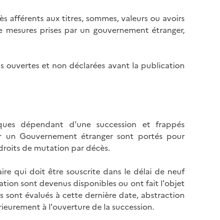
l
p
a
s afférents aux titres, sommes, valeurs ou avoirs
a
p
de mesures prises par un gouvernement étranger,
g
a
e
g
e
ns ouvertes et non déclarées avant la publication
onques dépendant d'une succession et frappés
par un Gouvernement étranger sont portés pour
droits de mutation par décès.
ire qui doit être souscrite dans le délai de neuf
ation sont devenus disponibles ou ont fait l'objet
ls sont évalués à cette dernière date, abstraction
rieurement à l'ouverture de la succession.