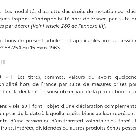
 -
Les modalités d'assiette des droits de mutation par décè
ues frappés d'indisponibilité hors de France par suite 
ées par décret
[Voir l'article 280 de l'annexe III].
ositions du présent article sont applicables aux successio
 n° 63-254 du 15 mars 1963.
III
.
- I. Les titres, sommes, valeurs ou avoirs quelc
onibilité hors de France par suite de mesures prises 
dans la déclaration souscrite en vue de la perception des 
biens visés au I font l'objet d'une déclaration complémenta
ompter de la date à laquelle lesdits biens ou leur représent
nte, d'une cession ou d'un transfert volontaire ou forcé. I
 fruits, intérêts, dividendes ou autres produits échus posté