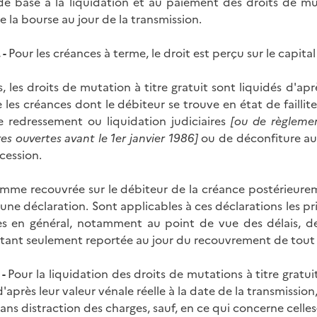
de base à la liquidation et au paiement des droits de mut
 la bourse au jour de la transmission.
 -
Pour les créances à terme, le droit est perçu sur le capital
, les droits de mutation à titre gratuit sont liquidés d'ap
les créances dont le débiteur se trouve en état de faillit
 redressement ou liquidation judiciaires
[ou de règlemen
es ouvertes avant le 1er janvier 1986]
ou de déconfiture au
cession.
mme recouvrée sur le débiteur de la créance postérieurement
'une déclaration. Sont applicables à ces déclarations les p
s en général, notamment au point de vue des délais, des p
étant seulement reportée au jour du recouvrement de tout 
-
Pour la liquidation des droits de mutations à titre gratui
'après leur valeur vénale réelle à la date de la transmission
sans distraction des charges, sauf, en ce qui concerne celles-