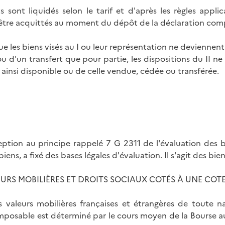
ts sont liquidés selon le tarif et d'après les règles appl
être acquittés au moment du dépôt de la déclaration com
que les biens visés au I ou leur représentation ne deviennen
ou d'un transfert que pour partie, les dispositions du II n
ainsi disponible ou de celle vendue, cédée ou transférée.
eption au principe rappelé 7 G 2311 de l'évaluation des bi
biens, a fixé des bases légales d'évaluation. Il s'agit des bie
URS MOBILIÈRES ET DROITS SOCIAUX COTÉS À UNE COTE
s valeurs mobilières françaises et étrangères de toute na
imposable est déterminé par le cours moyen de la Bourse au 