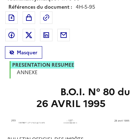
Références du document :
4H-5-95
Exporter le document au format pdf
Permalien : adresse web de ce doc
Partager sur Facebook
Partager sur Twitter
Partager sur LinkedIn
Partager par messagerie
Masquer
PRESENTATION RESUMEE
ANNEXE
B.O.I. N° 80 du
26 AVRIL 1995