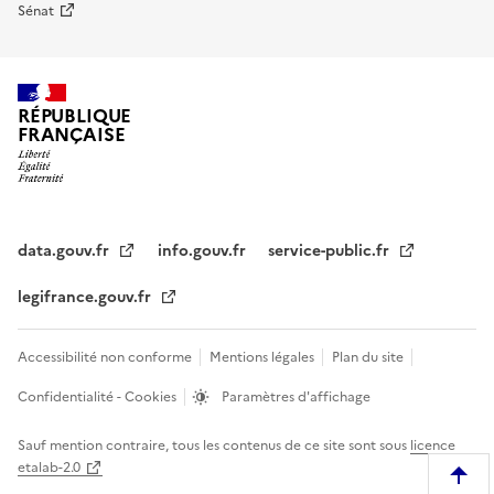
Sénat
RÉPUBLIQUE
FRANÇAISE
data.gouv.fr
info.gouv.fr
service-public.fr
legifrance.gouv.fr
Accessibilité non conforme
Mentions légales
Plan du site
Confidentialité - Cookies
Paramètres d'affichage
Sauf mention contraire, tous les contenus de ce site sont sous
licence
etalab-2.0
R