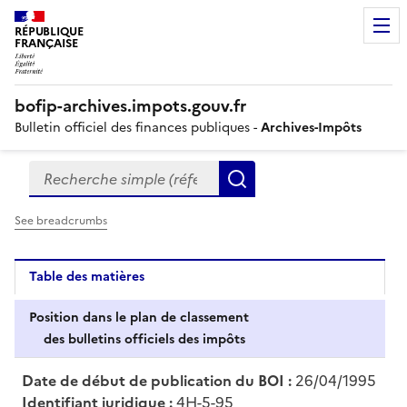
RÉPUBLIQUE
FRANÇAISE
bofip-archives.impots.gouv.fr
Bulletin officiel des finances publiques -
Archives-Impôts
Recherche simple (références, mots clés, partie du titre
Formulaire
Rechercher
de
recherche
See breadcrumbs
Table des matières
Position dans le plan de classement
des bulletins officiels des impôts
Date de début de publication du BOI :
26/04/1995
Identifiant juridique :
4H-5-95