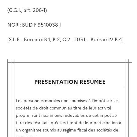
(C.G.I., art. 206-1)
NOR : BUD F 9510038 J
[S.L.F. - Bureaux B 1, B 2, C 2 - D.G.I. - Bureau IV B 4]
PRESENTATION RESUMEE
Les personnes morales non soumises à l'impôt sur les
sociétés de droit commun au titre de leur activité
propre, sont néanmoins redevables de cet impôt au
titre des résultats qu'elles tirent de leur participation à
un organisme soumis au régime fiscal des sociétés de