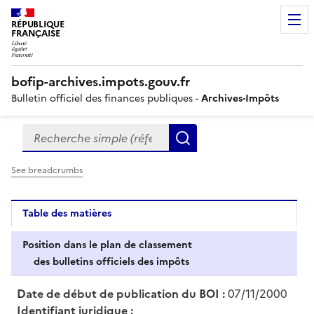
RÉPUBLIQUE
FRANÇAISE
bofip-archives.impots.gouv.fr
Bulletin officiel des finances publiques -
Archives-Impôts
Recherche simple (références, mots clés, partie du titre
Formulaire
Rechercher
de
recherche
See breadcrumbs
Table des matières
Position dans le plan de classement
des bulletins officiels des impôts
Date de début de publication du BOI :
07/11/2000
Identifiant juridique :