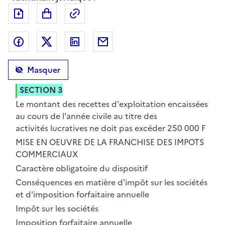
Exporter le document au format pdf
Permalien : adresse web de ce doc
Partager sur Facebook
Partager sur Twitter
Partager sur LinkedIn
Partager par messagerie
Masquer
SECTION 3
Le montant des recettes d'exploitation encaissées
au cours de l'année civile au titre des
activités lucratives ne doit pas excéder 250 000 F
CHAPITRE TROISIEME
MISE EN OEUVRE DE LA FRANCHISE DES IMPOTS
COMMERCIAUX
SECTION 1
Caractère obligatoire du dispositif
SECTION 2
Conséquences en matière d'impôt sur les sociétés
et d'imposition forfaitaire annuelle
SOUS-SECTION 1
Impôt sur les sociétés
SOUS-SECTION 2
Imposition forfaitaire annuelle