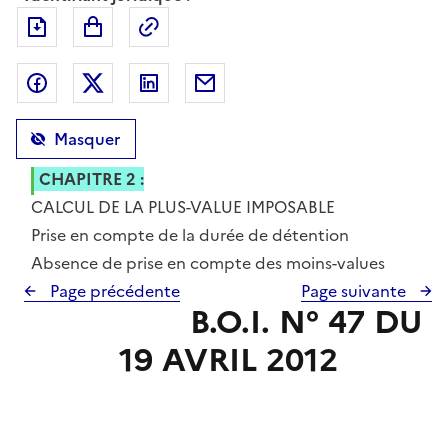
Exporter le document au format pdf
Permalien : adresse web de ce doc
Partager sur Facebook
Partager sur Twitter
Partager sur LinkedIn
Partager par messagerie
Masquer
CHAPITRE 2 :
CALCUL DE LA PLUS-VALUE IMPOSABLE
Section 1 :
Prise en compte de la durée de détention
Section 2 :
Absence de prise en compte des moins-values
Page précédente
Page suivante
B.O.I. N° 47 DU
19 AVRIL 2012