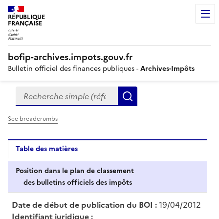
RÉPUBLIQUE
FRANÇAISE
bofip-archives.impots.gouv.fr
Bulletin officiel des finances publiques -
Archives-Impôts
Recherche simple (références, mots clés, partie du titre
Formulaire
Rechercher
de
recherche
See breadcrumbs
Table des matières
Position dans le plan de classement
des bulletins officiels des impôts
Date de début de publication du BOI :
19/04/2012
Identifiant juridique :