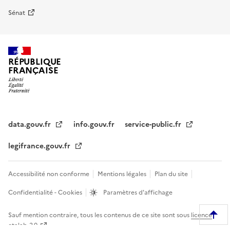
Sénat
RÉPUBLIQUE
FRANÇAISE
data.gouv.fr
info.gouv.fr
service-public.fr
legifrance.gouv.fr
Accessibilité non conforme
Mentions légales
Plan du site
Confidentialité - Cookies
Paramètres d'affichage
Sauf mention contraire, tous les contenus de ce site sont sous
licence
R
etalab-2.0