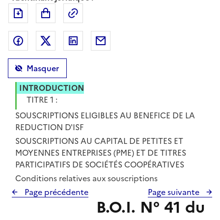
Exporter le document au format pdf
Permalien : adresse web de ce doc
Partager sur Facebook
Partager sur Twitter
Partager sur LinkedIn
Partager par messagerie
Masquer
INTRODUCTION
TITRE 1 :
SOUSCRIPTIONS ELIGIBLES AU BENEFICE DE LA
REDUCTION D'ISF
CHAPITRE 1 :
SOUSCRIPTIONS AU CAPITAL DE PETITES ET
MOYENNES ENTREPRISES (PME) ET DE TITRES
PARTICIPATIFS DE SOCIÉTÉS COOPÉRATIVES
Section 1 :
Conditions relatives aux souscriptions
Page précédente
Page suivante
B.O.I. N° 41 du