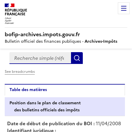
RÉPUBLIQUE
FRANÇAISE
bofip-archives.impots.gouv.fr
Bulletin officiel des finances publiques -
Archives-Impôts
Recherche simple (références, mots clés, partie du titre
Formulaire
Rechercher
de
recherche
See breadcrumbs
Table des matières
Position dans le plan de classement
des bulletins officiels des impôts
Date de début de publication du BOI :
11/04/2008
Identifiant juridique :