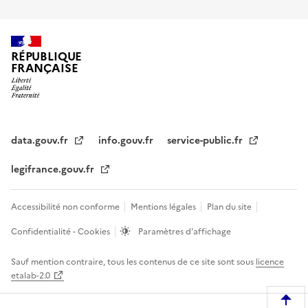
RÉPUBLIQUE
FRANÇAISE
data.gouv.fr
info.gouv.fr
service-public.fr
legifrance.gouv.fr
Accessibilité non conforme
Mentions légales
Plan du site
Confidentialité - Cookies
Paramètres d'affichage
Sauf mention contraire, tous les contenus de ce site sont sous
licence
etalab-2.0
R