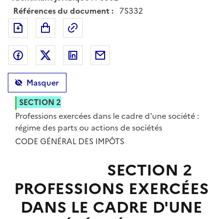
Références du document :
7S332
Exporter le document au format pdf
Permalien : adresse web de ce doc
Partager sur Facebook
Partager sur Twitter
Partager sur LinkedIn
Partager par messagerie
Masquer
SECTION 2
Professions exercées dans le cadre d'une société :
régime des parts ou actions de sociétés
TEXTES
CODE GÉNÉRAL DES IMPÔTS
INTRODUCTION
SECTION 2
PROFESSIONS EXERCÉES
DANS LE CADRE D'UNE