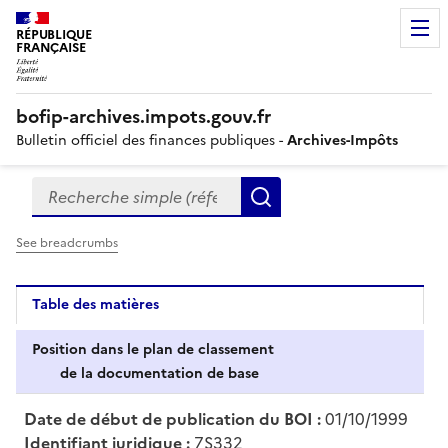
RÉPUBLIQUE
FRANÇAISE
bofip-archives.impots.gouv.fr
Bulletin officiel des finances publiques -
Archives-Impôts
Recherche simple (références, mots clés, partie du titre
Formulaire
Rechercher
de
recherche
See breadcrumbs
Table des matières
Position dans le plan de classement
de la documentation de base
Date de début de publication du BOI :
01/10/1999
Identifiant juridique :
7S332