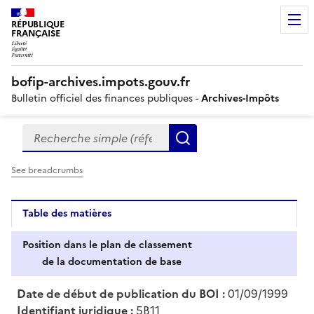
RÉPUBLIQUE
FRANÇAISE
bofip-archives.impots.gouv.fr
Bulletin officiel des finances publiques -
Archives-Impôts
Recherche simple (références, mots clés, partie du titre
Formulaire
Rechercher
de
recherche
See breadcrumbs
Table des matières
Position dans le plan de classement
de la documentation de base
Date de début de publication du BOI :
01/09/1999
Identifiant juridique :
5B11