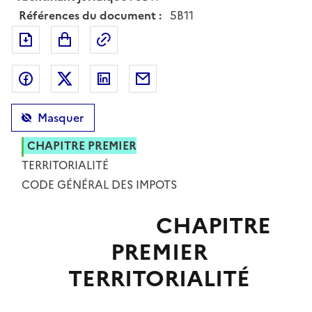
Références du document :
5B11
Exporter le document au format pdf
Permalien : adresse web de ce doc
Partager sur Facebook
Partager sur Twitter
Partager sur LinkedIn
Partager par messagerie
Masquer
CHAPITRE PREMIER
TERRITORIALITÉ
TEXTES
CODE GÉNÉRAL DES IMPOTS
CHAPITRE
PREMIER
TERRITORIALITÉ