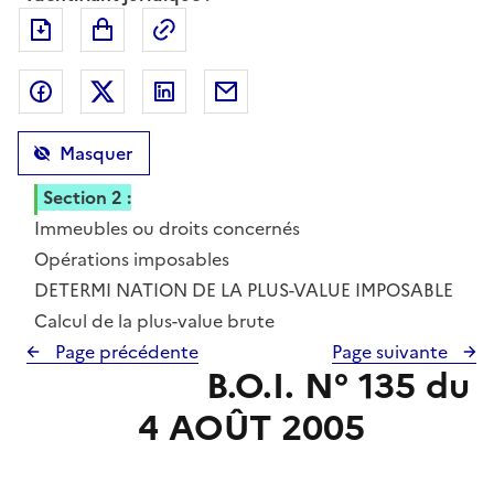
Exporter le document au format pdf
Permalien : adresse web de ce doc
Partager sur Facebook
Partager sur Twitter
Partager sur LinkedIn
Partager par messagerie
Masquer
Section 2 :
Immeubles ou droits concernés
Section 3 :
Opérations imposables
CHAPITRE 2 :
DETERMI NATION DE LA PLUS-VALUE IMPOSABLE
Section 1 :
Calcul de la plus-value brute
Page précédente
Page suivante
B.O.I. N° 135 du
4 AOÛT 2005