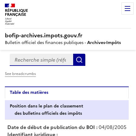
RÉPUBLIQUE
FRANÇAISE
bofip-archives.impots.gouv.fr
Bulletin officiel des finances publiques -
Archives-Impôts
Recherche simple (références, mots clés, partie du titre
Formulaire
Rechercher
de
recherche
See breadcrumbs
Table des matières
Position dans le plan de classement
des bulletins officiels des impôts
Date de début de publication du BOI :
04/08/2005
Identifiant juridique :