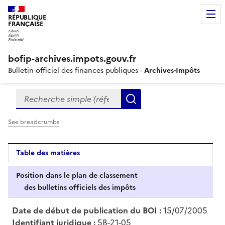
RÉPUBLIQUE
FRANÇAISE
bofip-archives.impots.gouv.fr
Bulletin officiel des finances publiques -
Archives-Impôts
Recherche simple (références, mots clés, partie du titre
Formulaire
Rechercher
de
recherche
See breadcrumbs
Table des matières
Position dans le plan de classement
des bulletins officiels des impôts
Date de début de publication du BOI :
15/07/2005
Identifiant juridique :
5B-21-05