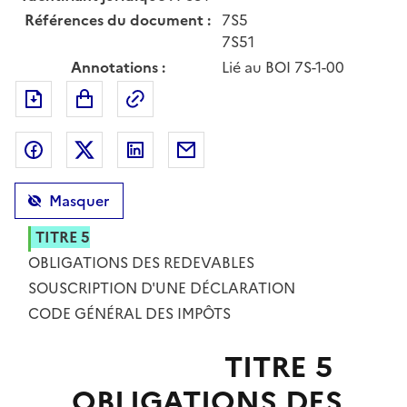
Références du document :
7S5
7S51
Annotations :
Lié au BOI 7S-1-00
Exporter le document au format pdf
Permalien : adresse web de ce doc
Partager sur Facebook
Partager sur Twitter
Partager sur LinkedIn
Partager par messagerie
Masquer
TITRE 5
OBLIGATIONS DES REDEVABLES
CHAPITRE PREMIER
SOUSCRIPTION D'UNE DÉCLARATION
TEXTE
CODE GÉNÉRAL DES IMPÔTS
TITRE 5
OBLIGATIONS DES