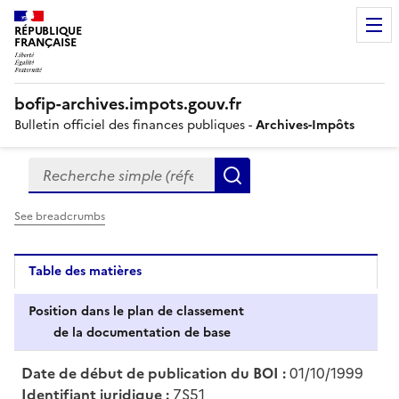
RÉPUBLIQUE
FRANÇAISE
bofip-archives.impots.gouv.fr
Bulletin officiel des finances publiques -
Archives-Impôts
Recherche simple (références, mots clés, partie du titre
Formulaire
Rechercher
de
recherche
See breadcrumbs
Table des matières
Position dans le plan de classement
de la documentation de base
Date de début de publication du BOI :
01/10/1999
Identifiant juridique :
7S51