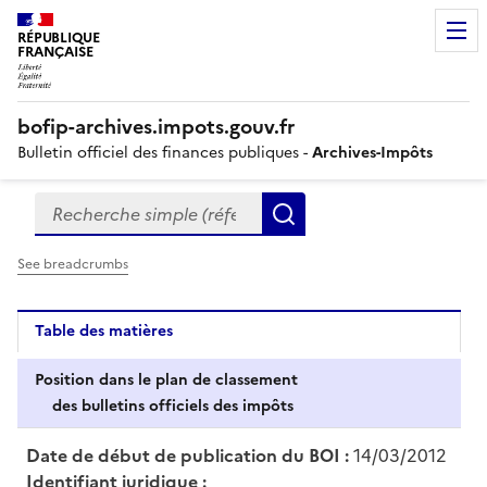
RÉPUBLIQUE
FRANÇAISE
bofip-archives.impots.gouv.fr
Bulletin officiel des finances publiques -
Archives-Impôts
Recherche simple (références, mots clés, partie du titre
Formulaire
Rechercher
de
recherche
See breadcrumbs
Table des matières
Position dans le plan de classement
des bulletins officiels des impôts
Date de début de publication du BOI :
14/03/2012
Identifiant juridique :