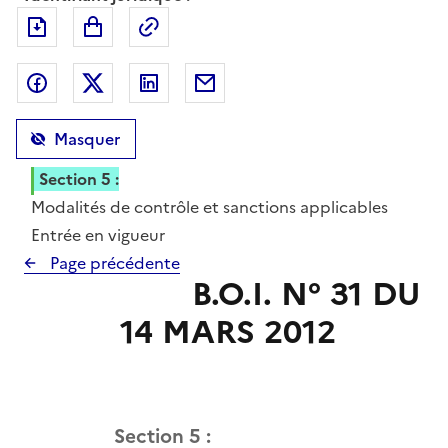
Exporter le document au format pdf
Permalien : adresse web de ce doc
Partager sur Facebook
Partager sur Twitter
Partager sur LinkedIn
Partager par messagerie
Masquer
Section 5 :
Modalités de contrôle et sanctions applicables
Section 6 :
Entrée en vigueur
Annexe 1
Page précédente
B.O.I. N° 31 DU
Annexe 2
Annexe 3
14 MARS 2012
Section 5 :