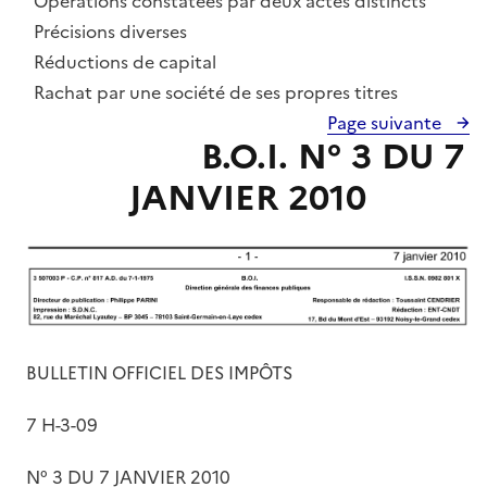
Opérations constatées par deux actes distincts
Section 4 :
Précisions diverses
Sous-section 1 :
Réductions de capital
Sous-section 2 :
Rachat par une société de ses propres titres
Page suivante
B.O.I. N° 3 DU 7
JANVIER 2010
BULLETIN OFFICIEL DES IMPÔTS
7 H-3-09
N° 3 DU 7 JANVIER 2010