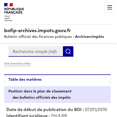
RÉPUBLIQUE
FRANÇAISE
bofip-archives.impots.gouv.fr
Bulletin officiel des finances publiques -
Archives-Impôts
Recherche simple (références, mots clés, partie du titre
Formulaire
Rechercher
de
recherche
See breadcrumbs
Table des matières
Position dans le plan de classement
des bulletins officiels des impôts
Date de début de publication du BOI :
07/01/2010
Identifiant juridique :
7H-3-09