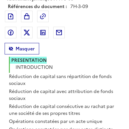
Références du document :
7H-3-09
Exporter le document au format pdf
Permalien : adresse web de ce doc
Partager sur Facebook
Partager sur Twitter
Partager sur LinkedIn
Partager par messagerie
Masquer
PRESENTATION
INTRODUCTION
Section 1 :
Réduction de capital sans répartition de fonds
sociaux
Section 2 :
Réduction de capital avec attribution de fonds
sociaux
Section 3 :
Réduction de capital consécutive au rachat par
une société de ses propres titres
Sous-section 1 :
Opérations constatées par un acte unique
Sous-section 2 :